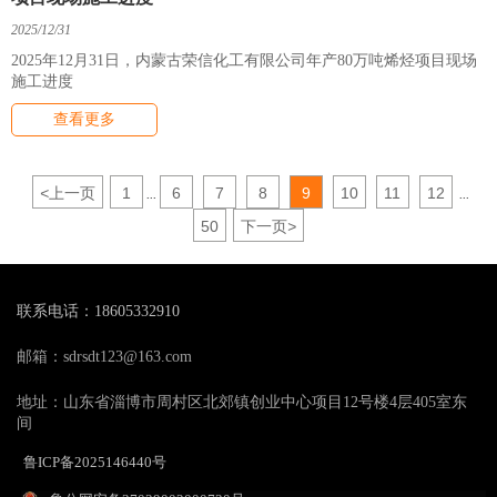
2025/12/31
2025年12月31日，内蒙古荣信化工有限公司年产80万吨烯烃项目现场
施工进度
查看更多
<
上一页
1
6
7
8
9
10
11
12
...
...
50
下一页
>
联系电话：18605332910
邮箱：sdrsdt123@163.com
地址：山东省淄博市周村区北郊镇创业中心项目12号楼4层405室东
间
鲁ICP备2025146440号