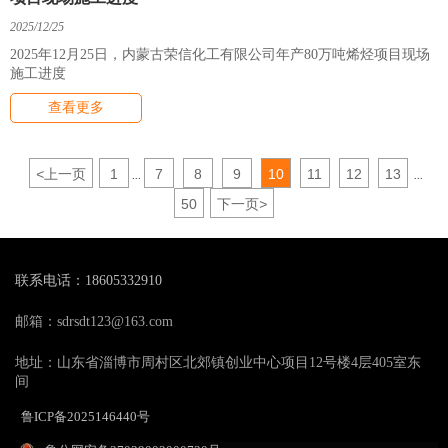
2025/12/25
2025年12月25日，内蒙古荣信化工有限公司年产80万吨烯烃项目现场
施工进度
查看更多
<
上一页
1
7
8
9
10
11
12
13
...
...
50
下一页
>
联系电话：18605332910
邮箱：sdrsdt123@163.com
地址：山东省淄博市周村区北郊镇创业中心项目12号楼4层405室东
间
鲁ICP备2025146440号