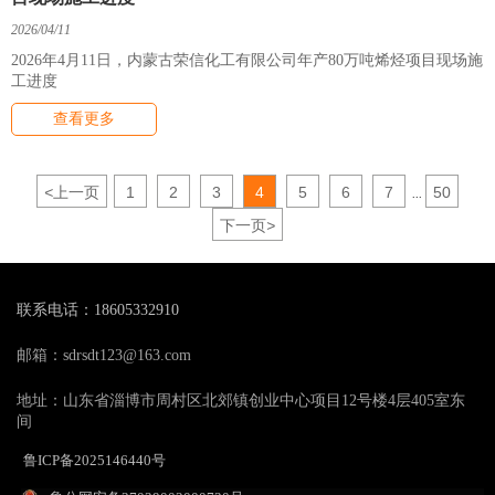
2026/04/11
2026年4月11日，内蒙古荣信化工有限公司年产80万吨烯烃项目现场施
工进度
查看更多
<
上一页
1
2
3
4
5
6
7
50
...
下一页
>
联系电话：18605332910
邮箱：sdrsdt123@163.com
地址：山东省淄博市周村区北郊镇创业中心项目12号楼4层405室东
间
鲁ICP备2025146440号