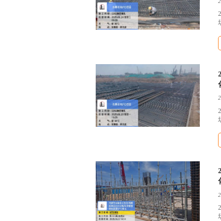
2
2
2