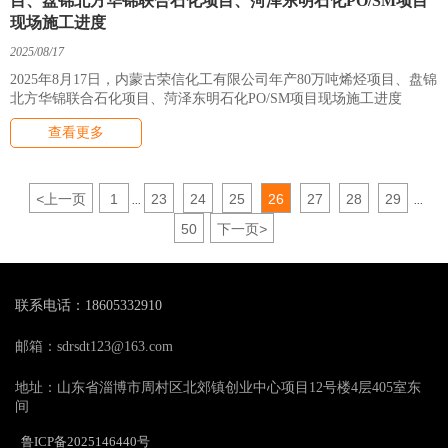
目、盘锦北方华锦联合石化项目、菏泽东明石化PO/SM项目
现场施工进度
2025/08/17
2025年8月17日，内蒙古荣信化工有限公司年产80万吨烯烃项目、盘锦
北方华锦联合石化项目、菏泽东明石化PO/SM项目现场施工进度
查看更多
<
上一页
1
23
24
25
26
27
28
29
...
...
50
下一页
>
联系电话：18605332910
邮箱：sdrsdt123@163.com
地址：山东省淄博市周村区北郊镇创业中心项目12号楼4层405室东
间
鲁ICP备2025146440号