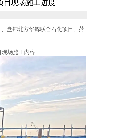
M项目现场施工进度
项目、盘锦北方华锦联合石化项目、菏
目现场施工内容