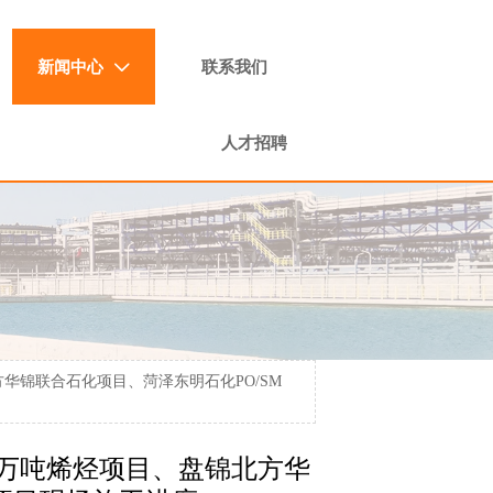
新闻中心
联系我们

人才招聘
方华锦联合石化项目、菏泽东明石化PO/SM
80万吨烯烃项目、盘锦北方华