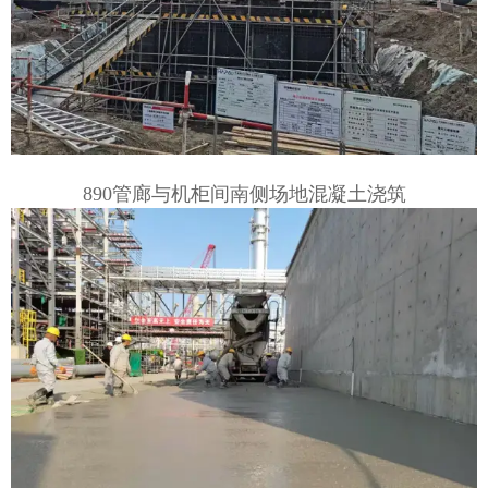
890管廊与机柜间南侧场地混凝土浇筑