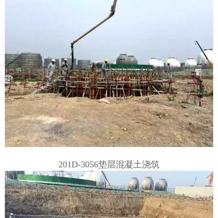
201D-3056垫层混凝土浇筑