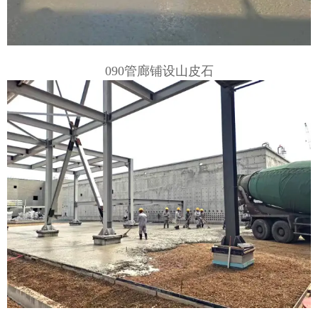
090管廊铺设山皮石