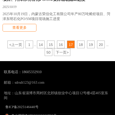
2025/10/19
2025年10月19日，内蒙古荣信化工有限公司年产80万吨烯烃项目、菏
泽东明石化PO/SM项目现场施工进度
查看更多
<
上一页
1
14
15
16
17
18
19
20
...
...
50
下一页
>
联系电话：18605332910
邮箱：sdrsdt123@163.com
地址：山东省淄博市周村区北郊镇创业中心项目12号楼4层405室东
间
鲁ICP备2025146440号