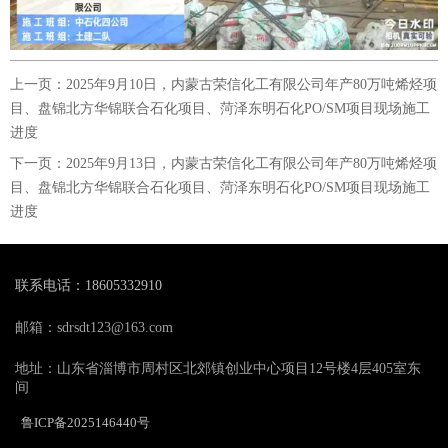
上一页：
2025年9月10日，内蒙古荣信化工有限公司年产80万吨烯烃项
目、盘锦北方华锦联合石化项目、菏泽东明石化PO/SM项目现场施工
进度
下一页：
2025年9月13日，内蒙古荣信化工有限公司年产80万吨烯烃项
目、盘锦北方华锦联合石化项目、菏泽东明石化PO/SM项目现场施工
进度
联系电话：18605332910
邮箱：sdrsdt123@163.com
地址：山东省淄博市周村区北郊镇创业中心项目12号楼4层405室东
间
鲁ICP备2025146440号