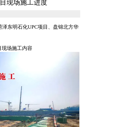
项目现场施工进度
、菏泽东明石化UPC项目、盘锦北方华
目现场施工内容