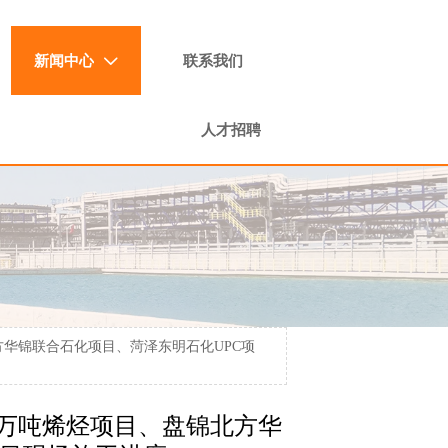
新闻中心
联系我们

人才招聘
北方华锦联合石化项目、菏泽东明石化UPC项
80万吨烯烃项目、盘锦北方华