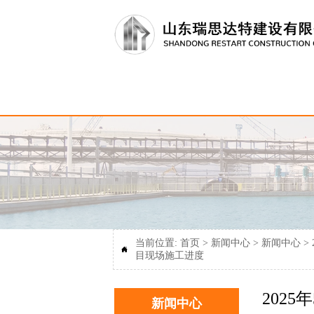
当前位置:
首页
>
新闻中心
>
新闻中心
>

目现场施工进度
202
新闻中心