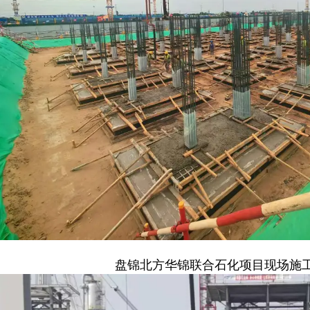
盘锦北方华锦联合石化项目现场施