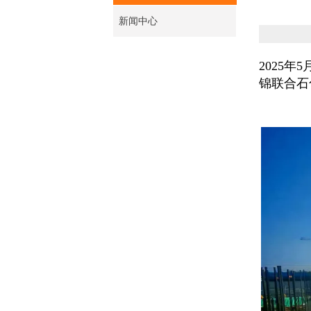
新闻中心
2025
锦联合石